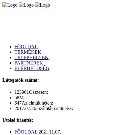
FŐOLDAL
TERMÉKEK
TELEPHELYEK
PARTNEREK
ELÉRHETŐSÉG
Látogatók száma:
123901
Összesen:
58
Ma:
647
Az elmúlt héten:
2017.07.26.
Számláló indulása:
Utolsó frissítés:
FÖOLDAL
2021.11.07.