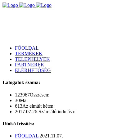
FŐOLDAL
TERMÉKEK
TELEPHELYEK
PARTNEREK
ELÉRHETŐSÉG
Látogatók száma:
123967
Összesen:
30
Ma:
613
Az elmúlt héten:
2017.07.26.
Számláló indulása:
Utolsó frissítés:
FÖOLDAL
2021.11.07.